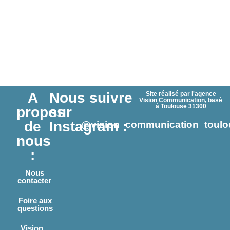
A
Nous suivre
Site réalisé par l'agence
Vision Communication, basé
à Toulouse 31300
propos
sur
de
Instagram :
@vision_communication_toulo
nous
:
Nous
contacter
Foire aux
questions
Vision